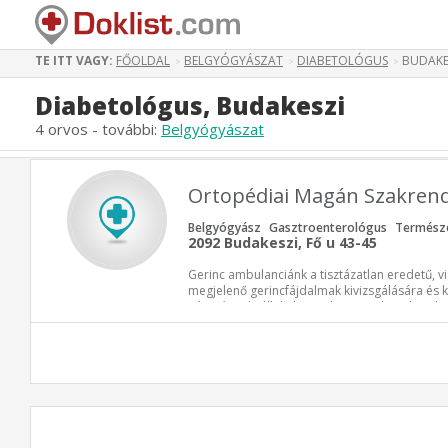
TE ITT VAGY:
FŐOLDAL
BELGYÓGYÁSZAT
DIABETOLÓGUS
BUDAKE
>
>
>
Diabetológus, Budakeszi
4 orvos - további:
Belgyógyászat
Ortopédiai Magán Szakren
Belgyógyász
Gasztroenterológus
Termész
2092 Budakeszi, Fő u 43-45
Gerinc ambulanciánk a tisztázatlan eredetű, v
megjelenő gerincfájdalmak kivizsgálására és 
Készséggel vállaljuk azonban minden olyan bet
hosszabb ideje fennálló panaszainak tisztázás
bízni.