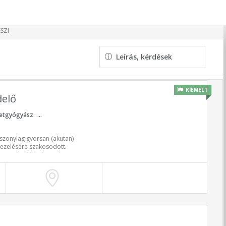
SZI
Leírás, kérdések
KIEMELT
delő
etgyógyász
...
iszonylag gyorsan (akutan)
kezelésére szakosodott.
egünk ellátását is, aki
át, kezelését szeretné ránk