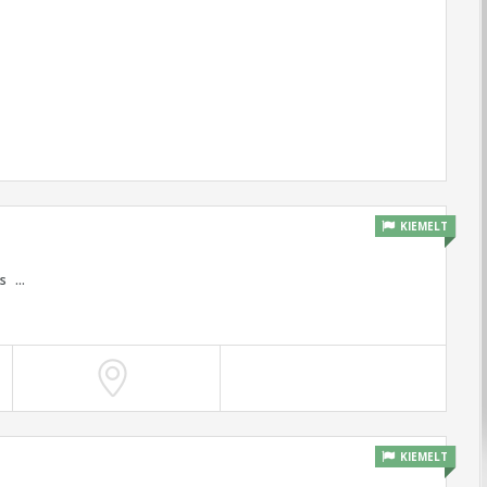
KIEMELT
s
...
KIEMELT